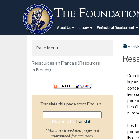
About Us
Library
Professional Development
Print
Page Menu
Ress
Ressources en Français (Resources
in French)
Ce min
la pen
concep
livre 
pour c
Translate this page from English...
Les ét
n’imp
Powered by
Translate
Les te
*Machine translated pages not
penseu
guaranteed for accuracy.
Ils di