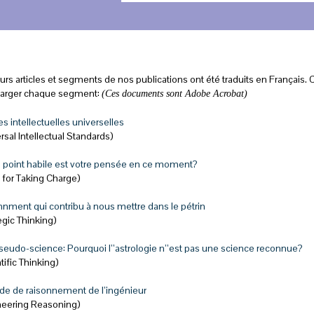
urs articles et segments de nos publications ont été traduits en Français. C
harger chaque segment:
(Ces documents sont Adobe Acrobat)
 intellectuelles universelles
rsal Intellectual Standards)
 point habile est votre pensée en ce moment?
 for Taking Charge)
nment qui contribu à nous mettre dans le pétrin
egic Thinking)
eudo-science: Pourquoi l’’astrologie n’’est pas une science reconnue?
tific Thinking)
de de raisonnement de l’ingénieur
neering Reasoning)