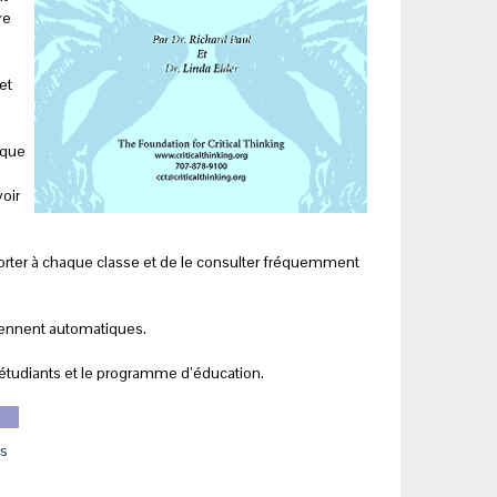
re
et
s
ique
oir
pporter à chaque classe et de le consulter fréquemment
viennent automatiques.
esétudiants et le programme d’éducation.
ts