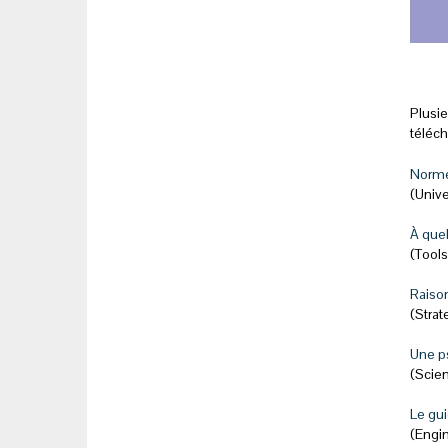
Plusie
téléc
Normes
(Unive
À quel
(Tools
Raison
(Strat
Une ps
(Scien
Le gui
(Engi