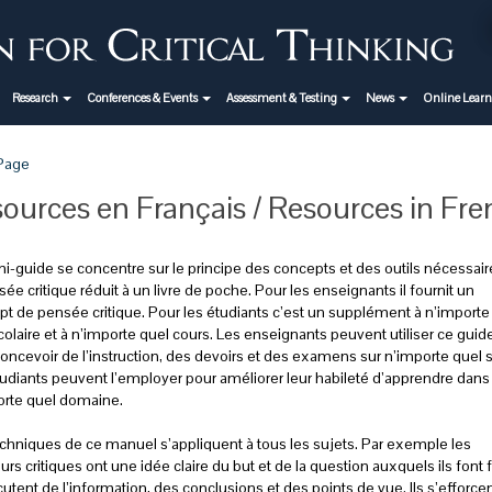
Research
Conferences & Events
Assessment & Testing
News
Online Lear
 Page
ources en Français / Resources in Fre
i-guide se concentre sur le principe des concepts et des outils nécessair
sée critique réduit à un livre de poche. Pour les enseignants il fournit un
t de pensée critique. Pour les étudiants c’est un supplément à n’importe
scolaire et à n’importe quel cours. Les enseignants peuvent utiliser ce guid
oncevoir de l’instruction, des devoirs et des examens sur n’importe quel s
udiants peuvent l’employer pour améliorer leur habileté d’apprendre dans
orte quel domaine.
chniques de ce manuel s’appliquent à tous les sujets. Par exemple les
rs critiques ont une idée claire du but et de la question auxquels ils font 
scutent de l’information, des conclusions et des points de vue. Ils s’efforce