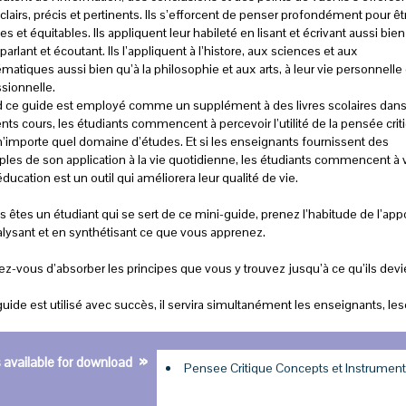
 clairs, précis et pertinents. Ils s’efforcent de penser profondément pour êt
es et équitables. Ils appliquent leur habileté en lisant et écrivant aussi bien
parlant et écoutant. Ils l’appliquent à l’histore, aux sciences et aux
atiques aussi bien qu’à la philosophie et aux arts, à leur vie personnelle 
sionnelle.
 ce guide est employé comme un supplément à des livres scolaires dan
ents cours, les étudiants commencent à percevoir l’utilité de la pensée crit
’importe quel domaine d’études. Et si les enseignants fournissent des
es de son application à la vie quotidienne, les étudiants commencent à v
éducation est un outil qui améliorera leur qualité de vie.
s êtes un étudiant qui se sert de ce mini-guide, prenez l’habitude de l’a
lysant et en synthétisant ce que vous apprenez.
ez-vous d’absorber les principes que vous y trouvez jusqu’à ce qu’ils de
guide est utilisé avec succès, il servira simultanément les enseignants, l
»
s available for download
Pensee Critique Concepts et Instrumen