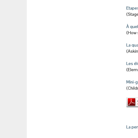
Etapes
(Stag
À quel
(How s
La qua
(Aski
Les é
(Elem
Mini-g
(Child
La pe