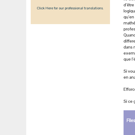
d’être
Click Here for our professional translations.
logiqu
qu’en 
mathém
profes
Quand
differ
dans n
exempl
que l’
Si vou
en ana
Efforc
Si ce 
File