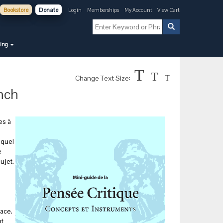
Bookstore
Donate
Login
Memberships
My Account
View Cart
ning
T
T
Change Text Size:
T
nch
es à
 quel
e
ujet.
face.
nt